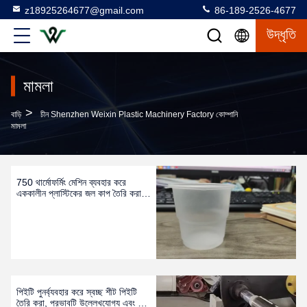
z18925264677@gmail.com
86-189-2526-4677
উদ্ধৃতি
মামলা
>
বাড়ি
চীন Shenzhen Weixin Plastic Machinery Factory কোম্পানি
মামলা
750 থার্মোফর্মিং মেশিন ব্যবহার করে
এককালীন প্লাস্টিকের জল কাপ তৈরি করা
হয়
পিইটি পুনর্ব্যবহার করে স্বচ্ছ শীট পিইটি
তৈরি করা, প্রভাবটি উল্লেখযোগ্য এবং এটি