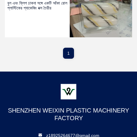
বুল এবং ফ্লিপ ঢাকনা সঙ্গে একটি আঁকা রোল
প্লাস্টিকের প্যাকেজিং বক্স তৈরীর
1
SHENZHEN WEIXIN PLASTIC MACHINERY
FACTORY
z18925264677@gmail.com