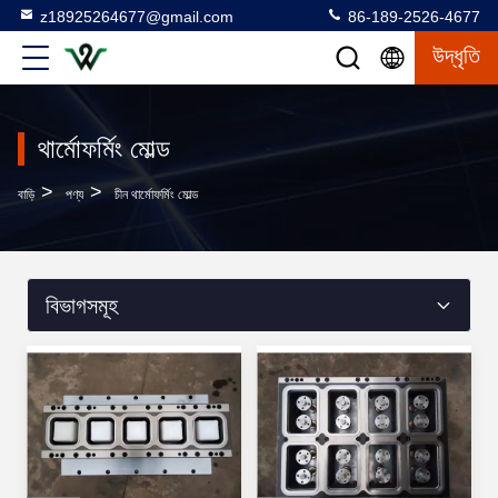
z18925264677@gmail.com
86-189-2526-4677
উদ্ধৃতি
থার্মোফর্মিং মোল্ড
>
>
বাড়ি
পণ্য
চীন থার্মোফর্মিং মোল্ড
বিভাগসমূহ