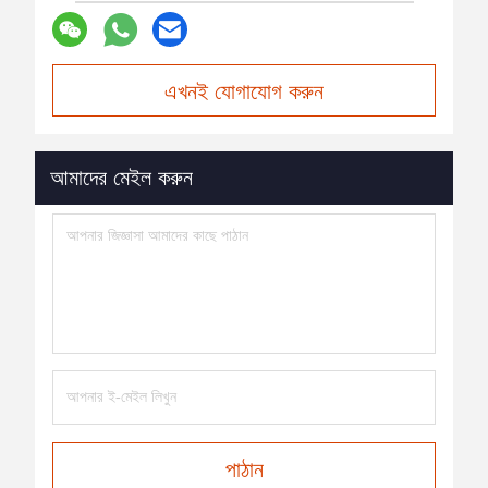
এখনই যোগাযোগ করুন
আমাদের মেইল ​​করুন
পাঠান