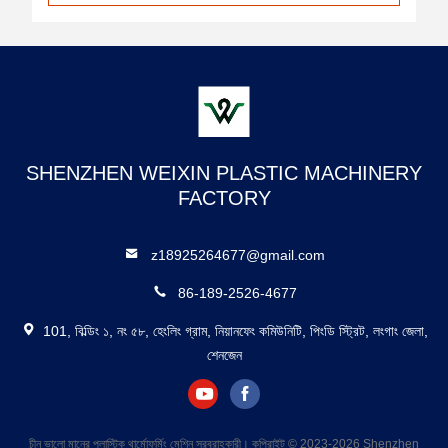
SHENZHEN WEIXIN PLASTIC MACHINERY
FACTORY
z18925264677@gmail.com
86-189-2526-4677
101, বিল্ডিং ১, নং ৫৮, হেংলিং গ্রাম, নিয়ানফেং কমিউনিটি, পিংডি স্ট্রিট, লংগাং জেলা,
শেনজেন
চীন ভালো মানের প্লাস্টিক থার্মোফর্মিং মেশিন সরবরাহকারী। কপিরাইট © 2023-2026 Shenzhen