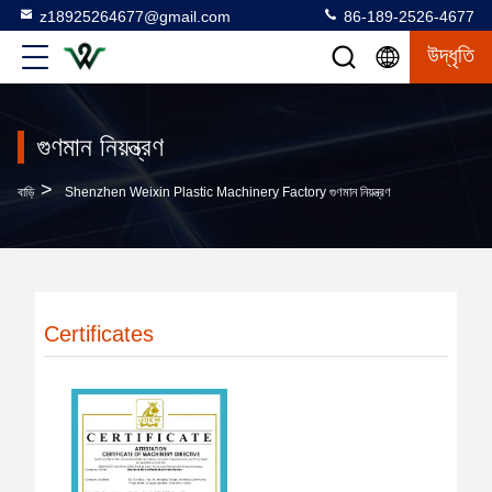
z18925264677@gmail.com
86-189-2526-4677
উদ্ধৃতি
গুণমান নিয়ন্ত্রণ
>
বাড়ি
Shenzhen Weixin Plastic Machinery Factory গুণমান নিয়ন্ত্রণ
Certificates