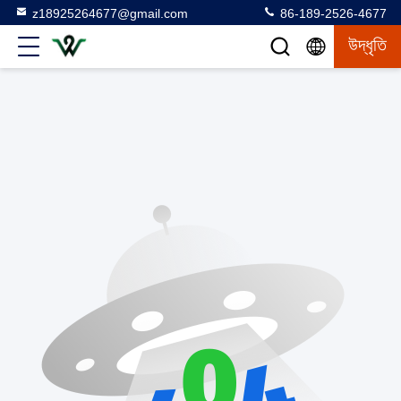
z18925264677@gmail.com
86-189-2526-4677
উদ্ধৃতি