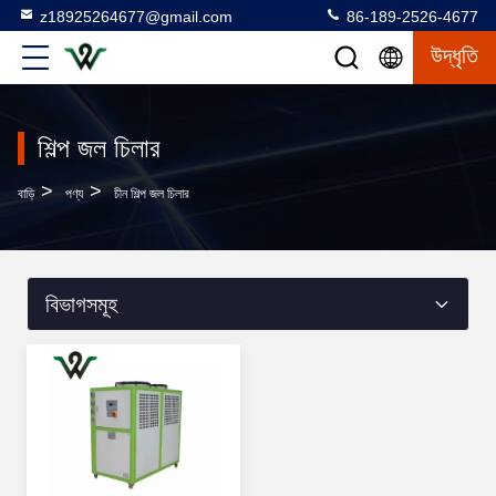
z18925264677@gmail.com
86-189-2526-4677
উদ্ধৃতি
শিল্প জল চিলার
>
>
বাড়ি
পণ্য
চীন শিল্প জল চিলার
বিভাগসমূহ