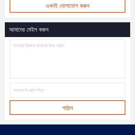
এখনই যোগাযোগ করুন
আমাদের মেইল ​​করুন
পাঠান