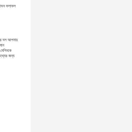
ৎপাদন ফলাফল
দদের দল আপনার
মান
 মেশিনকে
তথ্যের জন্য