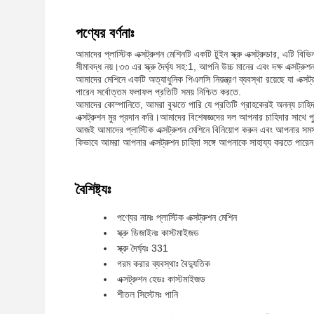
পণ্যের বর্ণনাঃ
আমাদের প্লাস্টিক এক্সট্রুশন মেশিনটি একটি টুইন স্ক্রু এক্সট্রুডার, এটি বি
সীমাবদ্ধ নয়।৩৩ এর স্ক্রু দৈর্ঘ্য সহ:1, আপনি উচ্চ মানের এবং দক্ষ এক্সট্
আমাদের মেশিনে একটি অত্যাধুনিক পিএলসি নিয়ন্ত্রণ ব্যবস্থা রয়েছে যা এক্
পারেন সর্বোত্তম ফলাফল প্রতিটি সময় নিশ্চিত করতে.
আমাদের কোম্পানিতে, আমরা বুঝতে পারি যে প্রতিটি গ্রাহকেরই অনন্য চাহিদা
এক্সট্রুশন মুর প্রদান করি।আমাদের বিশেষজ্ঞদের দল আপনার চাহিদার সাথ
আজই আমাদের প্লাস্টিক এক্সট্রুশন মেশিনে বিনিয়োগ করুন এবং আপনার সমস্ত
কিভাবে আমরা আপনার এক্সট্রুশন চাহিদা সঙ্গে আপনাকে সাহায্য করতে পার
বৈশিষ্ট্যঃ
পণ্যের নামঃ প্লাস্টিক এক্সট্রুশন মেশিন
স্ক্রু ডিজাইনঃ কাস্টমাইজড
স্ক্রু দৈর্ঘ্যঃ 331
গরম করার ব্যবস্থাঃ বৈদ্যুতিক
এক্সট্রুশন হেডঃ কাস্টমাইজড
শীতল সিস্টেমঃ পানি