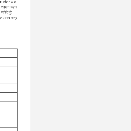
extruder এবং
n প্রদান করার
ার আউটপুট
যবহারের জন্য