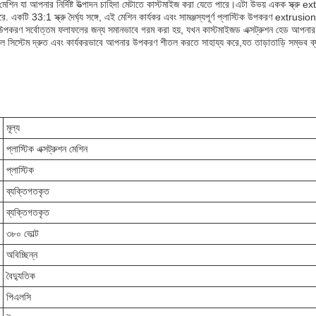
ার মেশিন যা আপনার নির্দিষ্ট উত্পাদন চাহিদা মেটাতে কাস্টমাইজ করা যেতে পারে।এটা উভয় একক স্ক্রু 
 একটি 33:1 স্ক্রু দৈর্ঘ্য সঙ্গে, এই মেশিন কার্যকর এবং সামঞ্জস্যপূর্ণ প্লাস্টিক উপকরণ extrusio
ার উপকরণ সর্বোত্তম ফলাফলের জন্য সমানভাবে গরম করা হয়, যখন কাস্টমাইজড এক্সট্রুশন হেড আপন
 সিস্টেম দ্রুত এবং কার্যকরভাবে আপনার উপকরণ শীতল করতে সাহায্য করে,যত তাড়াতাড়ি সম্ভব ব্
মূল্য
প্লাস্টিক এক্সট্রুশন মেশিন
প্লাস্টিক
ব্যক্তিগতকৃত
ব্যক্তিগতকৃত
৩৮০ ভোল্ট
অবিচ্ছিন্ন
বৈদ্যুতিক
পিএলসি