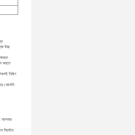
্ন
জে উচ্চ
ক্ষমতা
াদন করতে
কসই নির্মাণ
 পারে।আপনি
বং আপনার
ল সিস্টেম