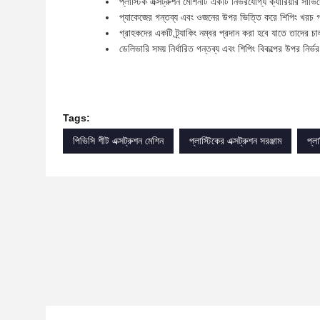
প্লাস্টিক এক্সট্রুশন মেশিনটি একটি নির্ভরযোগ্য ক্যারিয়ার সার্
প্যাকেজের গন্তব্য এবং ওজনের উপর ভিত্তি করে শিপিং খরচ 
গ্রাহকদের একটি ট্র্যাকিং নম্বর প্রদান করা হবে যাতে তাদের চা
ডেলিভারি সময় নির্ধারিত গন্তব্য এবং শিপিং বিকল্পের উপর নির্
Tags:
পিভিসি শীট এক্সট্রুশন মেশিন
প্লাস্টিকের এক্সট্রুশন সরঞ্জাম
প্লা