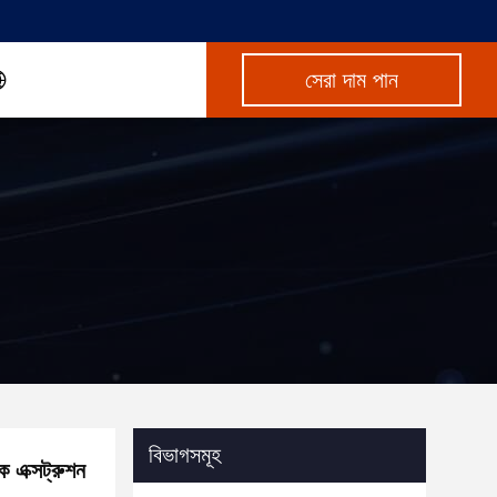
সেরা দাম পান
বিভাগসমূহ
ক এক্সট্রুশন