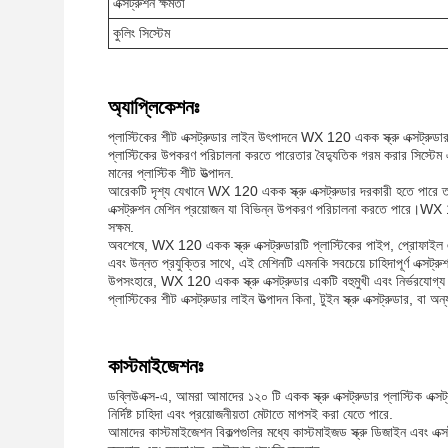
এক্সট্রুশন ক্ষমতা
কুলিং সিস্টেম
অ্যাপ্লিকেশনঃ
প্লাস্টিকের শীট এক্সট্রুডার লাইন উৎপাদনে WX 120 একক স্ক্রু এক্সট্রুডার
প্লাস্টিকের উপকরণ পরিচালনা করতে পারেতার বৈদ্যুতিক গরম করার সিস্টেম
মানের প্লাস্টিক শীট উত্পাদন.
আরেকটি দৃশ্য যেখানে WX 120 একক স্ক্রু এক্সট্রুডার দরকারী হতে পারে তা হল ট
এক্সট্রুশন মেশিন প্রয়োজন যা বিভিন্ন উপকরণ পরিচালনা করতে পারে।WX 120
সক্ষম.
অবশেষে, WX 120 একক স্ক্রু এক্সট্রুডারটি প্লাস্টিকের পাইপ, প্রোফাইল এবং
এবং উন্নত প্রযুক্তির সাথে, এই মেশিনটি এমনকি সবচেয়ে চাহিদাপূর্ণ এক্সট
উপসংহারে, WX 120 একক স্ক্রু এক্সট্রুডার একটি বহুমুখী এবং নির্ভরযোগ্য প্
প্লাস্টিকের শীট এক্সট্রুডার লাইন উত্পাদন কিনা, টুইন স্ক্রু এক্সট্রুডার, ব
কাস্টমাইজেশনঃ
ডব্লিউএক্স-এ, আমরা আমাদের ১২০ টি একক স্ক্রু এক্সট্রুডার প্লাস্টিক এক্
নির্দিষ্ট চাহিদা এবং প্রয়োজনীয়তা মেটাতে মাপসই করা যেতে পারে.
আমাদের কাস্টমাইজেশন বিকল্পগুলির মধ্যে কাস্টমাইজড স্ক্রু ডিজাইন এবং এক