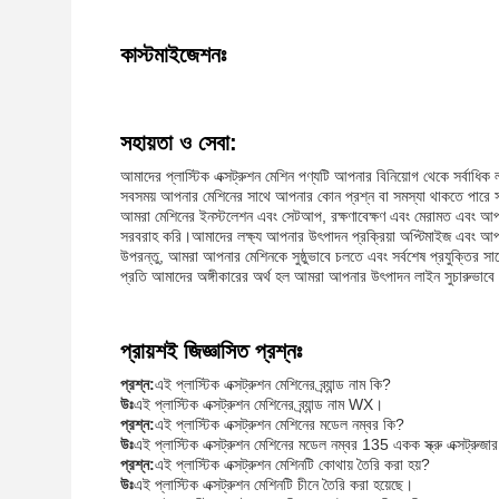
কাস্টমাইজেশনঃ
সহায়তা ও সেবা:
আমাদের প্লাস্টিক এক্সট্রুশন মেশিন পণ্যটি আপনার বিনিয়োগ থেকে সর্বাধিক 
সবসময় আপনার মেশিনের সাথে আপনার কোন প্রশ্ন বা সমস্যা থাকতে পারে স
আমরা মেশিনের ইনস্টলেশন এবং সেটআপ, রক্ষণাবেক্ষণ এবং মেরামত এবং আপনার 
সরবরাহ করি।আমাদের লক্ষ্য আপনার উৎপাদন প্রক্রিয়া অপ্টিমাইজ এবং আপনার
উপরন্তু, আমরা আপনার মেশিনকে সুষ্ঠুভাবে চলতে এবং সর্বশেষ প্রযুক্তির 
প্রতি আমাদের অঙ্গীকারের অর্থ হল আমরা আপনার উৎপাদন লাইন সুচারুভাবে এবং
প্রায়শই জিজ্ঞাসিত প্রশ্নঃ
প্রশ্ন:
এই প্লাস্টিক এক্সট্রুশন মেশিনের ব্র্যান্ড নাম কি?
উঃ
এই প্লাস্টিক এক্সট্রুশন মেশিনের ব্র্যান্ড নাম WX।
প্রশ্ন:
এই প্লাস্টিক এক্সট্রুশন মেশিনের মডেল নম্বর কি?
উঃ
এই প্লাস্টিক এক্সট্রুশন মেশিনের মডেল নম্বর 135 একক স্ক্রু এক্সট্রুজা
প্রশ্ন:
এই প্লাস্টিক এক্সট্রুশন মেশিনটি কোথায় তৈরি করা হয়?
উঃ
এই প্লাস্টিক এক্সট্রুশন মেশিনটি চীনে তৈরি করা হয়েছে।