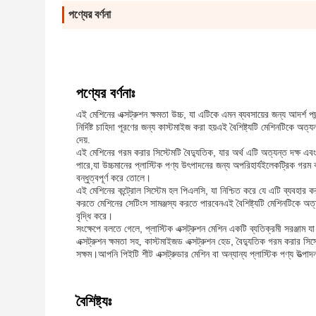
পণ্যের বর্ণনা
পণ্যের বর্ণনাঃ
এই মেশিনের এক্সট্রুশন ক্ষমতা উচ্চ, যা এটিকে এমন ব্যবসায়ের জন্য আদর্শ প
নির্দিষ্ট চাহিদা পূরণের জন্য কাস্টমাইজ করা হয়এই বৈশিষ্ট্যটি মেশিনটিকে 
দেয়.
এই মেশিনের গরম করার সিস্টেমটি বৈদ্যুতিক, যার অর্থ এটি অত্যন্ত দক্ষ এব
পারে,যা উচ্চমানের প্লাস্টিক পণ্য উৎপাদনের জন্য অপরিহার্যইলেকট্রিক গর
বন্ধুত্বপূর্ণ করে তোলে।
এই মেশিনের কন্ট্রোল সিস্টেম হল পিএলসি, যা নিশ্চিত করে যে এটি ব্যবহার ক
করতে মেশিনের সেটিংস সামঞ্জস্য করতে পারবেনএই বৈশিষ্ট্যটি মেশিনটিকে অত্
বৃদ্ধি করে।
সংক্ষেপে বলতে গেলে, প্লাস্টিক এক্সট্রুশন মেশিন একটি ব্যতিক্রমী সরঞ্জাম য
এক্সট্রুশন ক্ষমতা সহ, কাস্টমাইজড এক্সট্রুশন হেড, বৈদ্যুতিক গরম করার সিস্
সক্ষম।আপনি পিইটি শীট এক্সট্রুডার মেশিন বা অন্যান্য প্লাস্টিক পণ্য উত্প
বৈশিষ্ট্যঃ