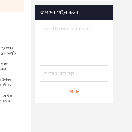
আমাদের মেইল ​​করুন
ি গ্রাহকের
হারের অনুমতি
জ করতে
তভাবে
 উত্পাদন
পাদনশীলতা
পাঠান
ন।এর উচ্চ
দান করতে