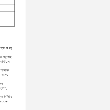
 ছোট বা বড়
বং পছন্দসই
লাস্টিকের
 অন্যান্য
ির সাথেও
েমন
ত্রাংশ,
ত বৈশিষ্ট্য
xtruder