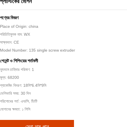
প্লাস্টিকের মেশিন
পণ্যের বিবরণ
Place of Origin: china
পরিচিতিমুলক নাম: WX
সাক্ষ্যদান: CE
Model Number: 135 single screw extruder
পেমেন্ট ও শিপিংয়ের শর্তাবলী
ন্যূনতম চাহিদার পরিমাণ: 1
মূল্য: 68200
প্যাকেজিং বিবরণ: 18মি*6.4মি*9মি
ডেলিভারি সময়: 30 দিন
পরিশোধের শর্ত: এল/সি, টি/টি
যোগানের ক্ষমতা: ১ পিসি
সেরা দাম পান