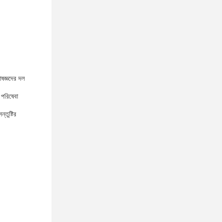
েষজ্ঞদের দল
 পরিষেবা
তুষ্টির