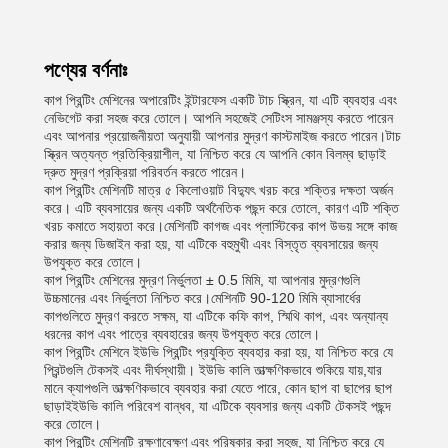
পণ্যের বর্ণনাঃ
কাপ প্রিন্টিং মেশিনের অপারেটিং ইন্টারফেস একটি টাচ স্ক্রিন, যা এটি ব্যবহার এবং
নেভিগেট করা সহজ করে তোলে। আপনি সহজেই সেটিংস সামঞ্জস্য করতে পারেন
এবং আপনার প্রয়োজনীয়তা অনুযায়ী আপনার মুদ্রণ কাস্টমাইজ করতে পারেন।টাচ
স্ক্রিন অত্যন্ত প্রতিক্রিয়াশীল, যা নিশ্চিত করে যে আপনি কোন বিলম্ব ছাড়াই
দ্রুত মুদ্রণ প্রক্রিয়া পরিবর্তন করতে পারেন।
কাপ প্রিন্টিং মেশিনটি মাত্র ৫ কিলোওয়াট বিদ্যুৎ খরচ করে শক্তির দক্ষতা অর্জন
করে। এটি ব্যবসায়ের জন্য একটি অর্থনৈতিক পছন্দ করে তোলে, কারণ এটি শক্তি
খরচ কমাতে সহায়তা করে।মেশিনটি কাগজ এবং প্লাস্টিকের কাপ উভয় সঙ্গে কাজ
করার জন্য ডিজাইন করা হয়, যা এটিকে বহুমুখী এবং বিস্তৃত ব্যবসায়ের জন্য
উপযুক্ত করে তোলে।
কাপ প্রিন্টিং মেশিনের মুদ্রণ নির্ভুলতা ± 0.5 মিমি, যা আপনার মুদ্রণগুলি
উচ্চমানের এবং নির্ভুলতা নিশ্চিত করে।মেশিনটি 90-120 মিমি ব্যাসার্ধের
কাপগুলিতে মুদ্রণ করতে সক্ষম, যা এটিকে কফি কাপ, স্মিথি কাপ, এবং অন্যান্য
ধরনের কাপ এবং পাত্রে ব্যবহারের জন্য উপযুক্ত করে তোলে।
কাপ প্রিন্টিং মেশিনে ইউভি প্রিন্টিং প্রযুক্তি ব্যবহার করা হয়, যা নিশ্চিত করে যে
প্রিন্টগুলি টেকসই এবং দীর্ঘস্থায়ী। ইউভি কালি তাত্ক্ষণিকভাবে শুকিয়ে যায়,যার
মানে ক্যাপগুলি তাত্ক্ষণিকভাবে ব্যবহার করা যেতে পারে, কোন ছাপ বা ছাপের ছাপ
ছাড়াইইউভি কালি পরিবেশ বান্ধব, যা এটিকে ব্যবসার জন্য একটি টেকসই পছন্দ
করে তোলে।
কাপ প্রিন্টিং মেশিনটি রক্ষণাবেক্ষণ এবং পরিষ্কার করা সহজ, যা নিশ্চিত করে যে