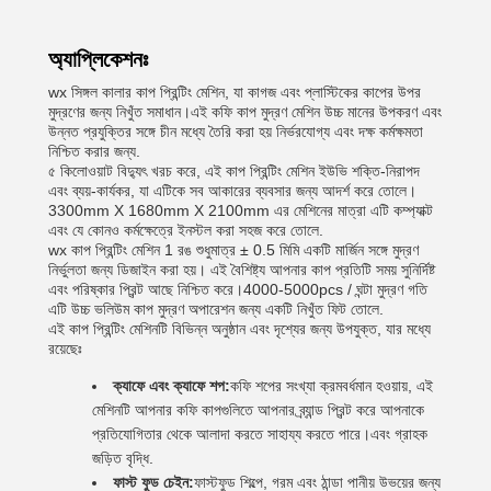
অ্যাপ্লিকেশনঃ
wx সিঙ্গল কালার কাপ প্রিন্টিং মেশিন, যা কাগজ এবং প্লাস্টিকের কাপের উপর
মুদ্রণের জন্য নিখুঁত সমাধান।এই কফি কাপ মুদ্রণ মেশিন উচ্চ মানের উপকরণ এবং
উন্নত প্রযুক্তির সঙ্গে চীন মধ্যে তৈরি করা হয় নির্ভরযোগ্য এবং দক্ষ কর্মক্ষমতা
নিশ্চিত করার জন্য.
৫ কিলোওয়াট বিদ্যুৎ খরচ করে, এই কাপ প্রিন্টিং মেশিন ইউভি শক্তি-নিরাপদ
এবং ব্যয়-কার্যকর, যা এটিকে সব আকারের ব্যবসার জন্য আদর্শ করে তোলে।
3300mm X 1680mm X 2100mm এর মেশিনের মাত্রা এটি কম্প্যাক্ট
এবং যে কোনও কর্মক্ষেত্রে ইনস্টল করা সহজ করে তোলে.
wx কাপ প্রিন্টিং মেশিন 1 রঙ শুধুমাত্র ± 0.5 মিমি একটি মার্জিন সঙ্গে মুদ্রণ
নির্ভুলতা জন্য ডিজাইন করা হয়। এই বৈশিষ্ট্য আপনার কাপ প্রতিটি সময় সুনির্দিষ্ট
এবং পরিষ্কার প্রিন্ট আছে নিশ্চিত করে।4000-5000pcs / ঘন্টা মুদ্রণ গতি
এটি উচ্চ ভলিউম কাপ মুদ্রণ অপারেশন জন্য একটি নিখুঁত ফিট তোলে.
এই কাপ প্রিন্টিং মেশিনটি বিভিন্ন অনুষ্ঠান এবং দৃশ্যের জন্য উপযুক্ত, যার মধ্যে
রয়েছেঃ
ক্যাফে এবং ক্যাফে শপ:
কফি শপের সংখ্যা ক্রমবর্ধমান হওয়ায়, এই
মেশিনটি আপনার কফি কাপগুলিতে আপনার ব্র্যান্ড প্রিন্ট করে আপনাকে
প্রতিযোগিতার থেকে আলাদা করতে সাহায্য করতে পারে।এবং গ্রাহক
জড়িত বৃদ্ধি.
ফাস্ট ফুড চেইন:
ফাস্টফুড শিল্পে, গরম এবং ঠান্ডা পানীয় উভয়ের জন্য