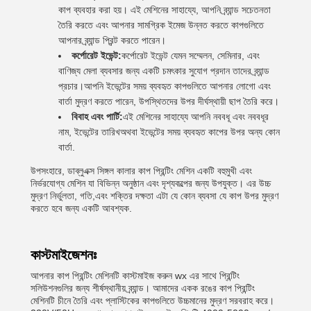
কাপ ব্যবহার করা হয়। এই মেশিনের সাহায্যে, আপনি ব্র্যান্ড সচেতনতা
তৈরি করতে এবং আপনার সামগ্রিক ইমেজ উন্নত করতে কাপগুলিতে
আপনার ব্র্যান্ড প্রিন্ট করতে পারেন।
কর্পোরেট ইভেন্ট:
কর্পোরেট ইভেন্ট যেমন সম্মেলন, সেমিনার, এবং
বাণিজ্য মেলা ব্যবসার জন্য একটি চমৎকার সুযোগ প্রদান তাদের ব্র্যান্ড
প্রচার।আপনি ইভেন্টের সময় ব্যবহৃত কাপগুলিতে আপনার লোগো এবং
বার্তা মুদ্রণ করতে পারেন, উপস্থিতদের উপর দীর্ঘস্থায়ী ছাপ তৈরি করে।
বিবাহ এবং পার্টি:
এই মেশিনের সাহায্যে আপনি নববধূ এবং নববধূর
নাম, ইভেন্টের তারিখঅথবা ইভেন্টের সময় ব্যবহৃত কাপের উপর অন্য কোন
বার্তা.
উপসংহারে, ডাব্লুএক্স সিঙ্গল কালার কাপ প্রিন্টিং মেশিন একটি বহুমুখী এবং
নির্ভরযোগ্য মেশিন যা বিভিন্ন অনুষ্ঠান এবং দৃশ্যকল্পের জন্য উপযুক্ত। এর উচ্চ
মুদ্রণ নির্ভুলতা, গতি,এবং শক্তির দক্ষতা এটা যে কোন ব্যবসা যে কাপ উপর মুদ্রণ
করতে হবে জন্য একটি আবশ্যক.
কাস্টমাইজেশনঃ
আপনার কাপ প্রিন্টিং মেশিনটি কাস্টমাইজ করুন wx এর সাথে প্রিন্টিং
সলিউশনগুলির জন্য শীর্ষস্থানীয় ব্র্যান্ড। আমাদের একক রঙের কাপ প্রিন্টিং
মেশিনটি চীনে তৈরি এবং প্লাস্টিকের কাপগুলিতে উচ্চমানের মুদ্রণ সরবরাহ করে।