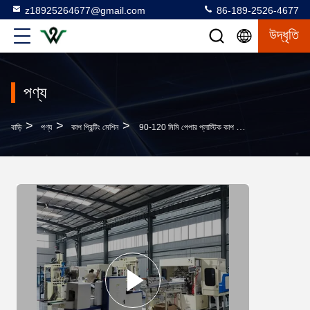
z18925264677@gmail.com
86-189-2526-4677
উদ্ধৃতি
পণ্য
>
>
>
বাড়ি
পণ্য
কাপ প্রিন্টিং মেশিন
90-120 মিমি পেপার প্লাস্টিক কাপ মুদ্রণ মেশিন টাচ স্ক্রিন এবং 5 KW শক্তি খরচ সঙ্গে