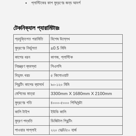
প্লাস্টিকের কাপ মুদ্রণের জন্য আদর্শ
টেকনিক্যাল প্যারামিটারঃ
প্রযুক্তিগত পরামিতি
বিশেষ উল্লেখ
মুদ্রণের নির্ভুলতা
±0.5 মিমি
কাপের ধরন
কাগজ, প্লাস্টিক
নিয়ন্ত্রণ ব্যবস্থা
পিএলসি
বিদ্যুৎ খরচ
৫ কিলোওয়াট
প্রিন্টিং কাপের ব্যাসার্ধ
৯০-১২০ মিমি
মেশিনের মাত্রা
3300mm X 1680mm X 2100mm
মুদ্রণের গতি
৪০০০-৫০০০ পিসি/ঘন্টা
কালি টাইপ
ইউভি কালি
মুদ্রণ পদ্ধতি
ডিজিটাল প্রিন্টিং
পাওয়ার সাপ্লাই
২২০ ভোল্ট/৫০ হার্জ