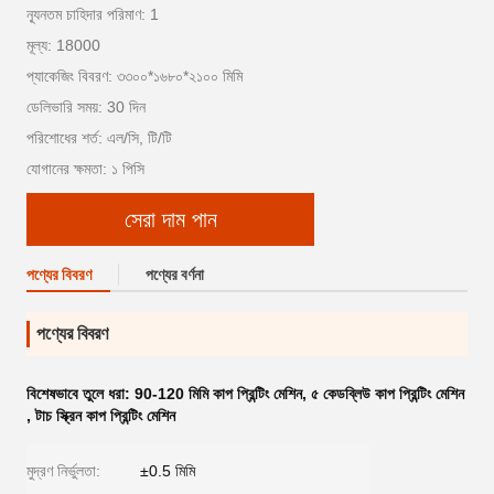
ন্যূনতম চাহিদার পরিমাণ: 1
মূল্য: 18000
প্যাকেজিং বিবরণ: ৩৩০০*১৬৮০*২১০০ মিমি
ডেলিভারি সময়: 30 দিন
পরিশোধের শর্ত: এল/সি, টি/টি
যোগানের ক্ষমতা: ১ পিসি
সেরা দাম পান
পণ্যের বিবরণ
পণ্যের বর্ণনা
পণ্যের বিবরণ
বিশেষভাবে তুলে ধরা:
90-120 মিমি কাপ প্রিন্টিং মেশিন
,
৫ কেডব্লিউ কাপ প্রিন্টিং মেশিন
,
টাচ স্ক্রিন কাপ প্রিন্টিং মেশিন
মুদ্রণ নির্ভুলতা:
±0.5 মিমি