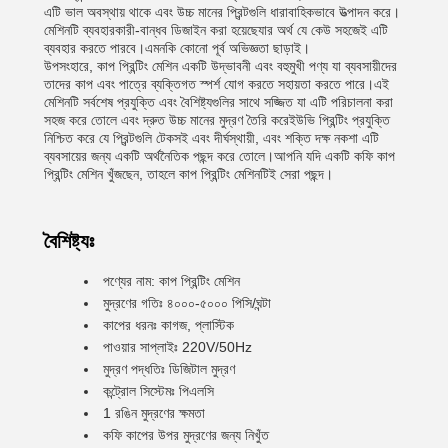
এটি ভাল অবস্থায় থাকে এবং উচ্চ মানের প্রিন্টগুলি ধারাবাহিকভাবে উত্পাদন করে।
মেশিনটি ব্যবহারকারী-বান্ধব ডিজাইন করা হয়েছেযার অর্থ যে কেউ সহজেই এটি
ব্যবহার করতে পারবে।এমনকি কোনো পূর্ব অভিজ্ঞতা ছাড়াই।
উপসংহারে, কাপ প্রিন্টিং মেশিন একটি উদ্ভাবনী এবং বহুমুখী পণ্য যা ব্যবসায়ীদের
তাদের কাপ এবং পাত্রে ব্যক্তিগত স্পর্শ যোগ করতে সহায়তা করতে পারে।এই
মেশিনটি সর্বশেষ প্রযুক্তি এবং বৈশিষ্ট্যগুলির সাথে সজ্জিত যা এটি পরিচালনা করা
সহজ করে তোলে এবং দ্রুত উচ্চ মানের মুদ্রণ তৈরি করেইউভি প্রিন্টিং প্রযুক্তি
নিশ্চিত করে যে প্রিন্টগুলি টেকসই এবং দীর্ঘস্থায়ী, এবং শক্তি দক্ষ নকশা এটি
ব্যবসায়ের জন্য একটি অর্থনৈতিক পছন্দ করে তোলে।আপনি যদি একটি কফি কাপ
প্রিন্টিং মেশিন খুঁজছেন, তাহলে কাপ প্রিন্টিং মেশিনটিই সেরা পছন্দ।
বৈশিষ্ট্যঃ
পণ্যের নাম: কাপ প্রিন্টিং মেশিন
মুদ্রণের গতিঃ ৪০০০-৫০০০ পিসি/ঘন্টা
কাপের ধরনঃ কাগজ, প্লাস্টিক
পাওয়ার সাপ্লাইঃ 220V/50Hz
মুদ্রণ পদ্ধতিঃ ডিজিটাল মুদ্রণ
কন্ট্রোল সিস্টেমঃ পিএলসি
1 রঙিন মুদ্রণের ক্ষমতা
কফি কাপের উপর মুদ্রণের জন্য নিখুঁত