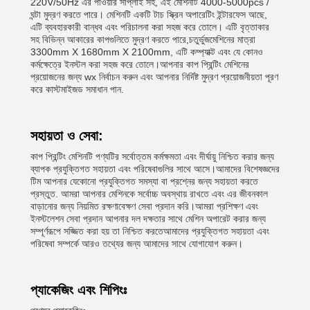
220V/50Hz এর পাওয়ার সাপ্লাই সহ, এই মেশিনটি 4000-5000pcs /
ঘন্টা মুদ্রণ করতে পারে। মেশিনটি একটি টাচ স্ক্রিন অপারেটিং ইন্টারফেস আছে,
এটি ব্যবহারকারী বান্ধব এবং পরিচালনা করা সহজ করে তোলে। এটি বৃত্তাকার
সহ বিভিন্ন আকারের কাপগুলিতে মুদ্রণ করতে পারে,চতুর্ভুজমেশিনের মাত্রা
3300mm X 1680mm X 2100mm, এটি কম্প্যাক্ট এবং যে কোনও
কর্মক্ষেত্রে ইনস্টল করা সহজ করে তোলে।আপনার কাপ প্রিন্টিং মেশিনের
প্রয়োজনের জন্য wx নির্বাচন করুন এবং আপনার নির্দিষ্ট মুদ্রণ প্রয়োজনীয়তা পূরণ
করে কাস্টমাইজড সমাধান পান.
সহায়তা ও সেবা:
কাপ প্রিন্টিং মেশিনটি পণ্যটির সর্বোত্তম কর্মক্ষমতা এবং দীর্ঘায়ু নিশ্চিত করার জন্য
ব্যাপক প্রযুক্তিগত সহায়তা এবং পরিষেবাগুলির সাথে আসে।আমাদের বিশেষজ্ঞদের
টিম আপনার যেকোনো প্রযুক্তিগত সমস্যা বা প্রশ্নের জন্য সহায়তা করতে
প্রস্তুত. আমরা আপনার মেশিনকে সর্বোচ্চ অবস্থায় রাখতে এবং এর জীবনকাল
বাড়ানোর জন্য নিয়মিত রক্ষণাবেক্ষণ সেবা প্রদান করি।আমরা প্রশিক্ষণ এবং
ইনস্টলেশন সেবা প্রদান আপনার দল দক্ষতার সাথে মেশিন অপারেট করার জন্য
সম্পূর্ণরূপে সজ্জিত করা হয় তা নিশ্চিত করতেআমাদের প্রযুক্তিগত সহায়তা এবং
পরিষেবা সম্পর্কে আরও তথ্যের জন্য আমাদের সাথে যোগাযোগ করুন।
প্যাকেজিং এবং শিপিংঃ