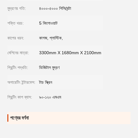
মুদ্রণের গতি:
৪০০০-৫০০০ পিসি/ঘন্টা
শক্তি খরচ:
5 কিলোওয়াট
কাপের ধরন:
কাগজ, প্লাস্টিক,
মেশিনের মাত্রা:
3300mm X 1680mm X 2100mm
প্রিন্টিং পদ্ধতি:
ডিজিটাল মুদ্রণ
অপারেটিং ইন্টারফেস:
টাচ স্ক্রিন
প্রিন্টিং কাপ ব্যাস:
৯০-১২০ এমএম
পণ্যের বর্ণনা