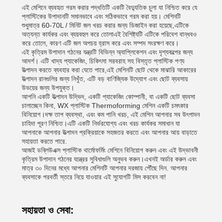
এই মেশিনে ব্যবহৃত গরম করার পদ্ধতিটি একটি বৈদ্যুতিক চুলা যা নিশ্চিত করে যে
প্লাস্টিকের উপাদানটি সমানভাবে এবং সঠিকভাবে গরম করা হয়। মেশিনটি
শুধুমাত্র 60-70L / মিনিট জল খরচ করার জন্য ডিজাইন করা হয়েছে,এটিকে
অত্যন্ত কার্যকর এবং ব্যয়বহুল করে তোলাএই বৈশিষ্ট্যটি এটিকে পরিবেশ বান্ধবও
করে তোলে, কারণ এটি জল অপচয় হ্রাস করে এবং সম্পদ সংরক্ষণ করে।
এই কৃত্রিম উপাদান গঠনের যন্ত্রটি বিভিন্ন অ্যাপ্লিকেশন এবং দৃশ্যকল্পের জন্য
আদর্শ। এটি খাদ্য প্যাকেজিং, চিকিৎসা সরবরাহ সহ বিস্তৃত প্লাস্টিক পণ্য
উত্পাদন করতে ব্যবহার করা যেতে পারে,এই মেশিনটি ছোট থেকে মাঝারি আকারের
উত্পাদন রানগুলির জন্য নিখুঁত, এটি বড় বাণিজ্যিক উদ্যোগ এবং ছোট ব্যবসায়
উভয়ের জন্য উপযুক্ত।
আপনি একটি উত্পাদন উদ্ভিদ, একটি প্যাকেজিং কোম্পানী, বা একটি ছোট ব্যবসা
চালাচ্ছেন কিনা, WX প্লাস্টিক Thermoforming মেশিন একটি চমৎকার
বিনিয়োগ।দক্ষ তাপ ব্যবস্থা, এবং কম পানি খরচ, এই মেশিন আপনার সব উৎপাদন
চাহিদা পূরণ নিশ্চিত।এটি একটি নির্ভরযোগ্য এবং খরচ কার্যকর সমাধান যা
আপনাকে আপনার উত্পাদন প্রক্রিয়াকে সহজতর করতে এবং আপনার আয় বাড়াতে
সহায়তা করতে পারে.
আজই ডব্লিউএক্স প্লাস্টিক থার্মোফর্মিং মেশিনে বিনিয়োগ করুন এবং এই উদ্ভাবনী
কৃত্রিম উপাদান গঠনের যন্ত্রের সুবিধাগুলি অনুভব করুন।এখনই অর্ডার করুন এবং
মাত্র ৩০ দিনের মধ্যে আপনার মেশিনটি আপনার দরজায় পৌঁছে দিন. আপনার
ব্যবসাকে পরবর্তী স্তরে নিয়ে যাওয়ার এই সুযোগটি মিস করবেন না!
সহায়তা ও সেবা: