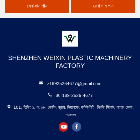
সেরা দাম পান
সেরা দাম পান
SHENZHEN WEIXIN PLASTIC MACHINERY
FACTORY
z18925264677@gmail.com
86-189-2526-4677
101, বিল্ডিং ১, নং ৫৮, হেংলিং গ্রাম, নিয়ানফেং কমিউনিটি, পিংডি স্ট্রিট, লংগাং জেলা,
শেনজেন