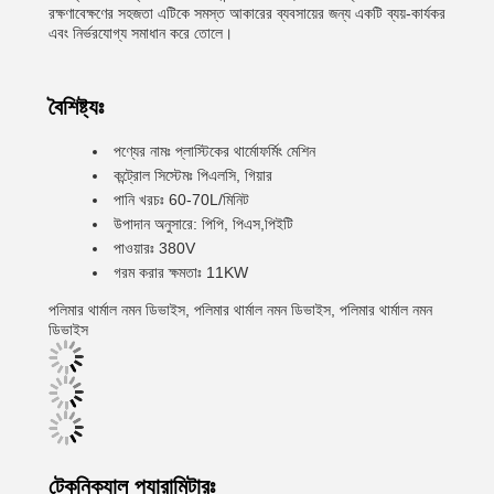
রক্ষণাবেক্ষণের সহজতা এটিকে সমস্ত আকারের ব্যবসায়ের জন্য একটি ব্যয়-কার্যকর
এবং নির্ভরযোগ্য সমাধান করে তোলে।
বৈশিষ্ট্যঃ
পণ্যের নামঃ প্লাস্টিকের থার্মোফর্মিং মেশিন
কন্ট্রোল সিস্টেমঃ পিএলসি, গিয়ার
পানি খরচঃ 60-70L/মিনিট
উপাদান অনুসারে: পিপি, পিএস,পিইটি
পাওয়ারঃ 380V
গরম করার ক্ষমতাঃ 11KW
পলিমার থার্মাল নমন ডিভাইস, পলিমার থার্মাল নমন ডিভাইস, পলিমার থার্মাল নমন
ডিভাইস
টেকনিক্যাল প্যারামিটারঃ