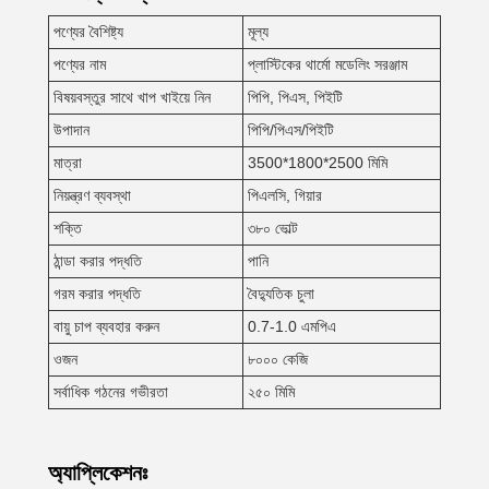
পণ্যের বৈশিষ্ট্য
মূল্য
পণ্যের নাম
প্লাস্টিকের থার্মো মডেলিং সরঞ্জাম
বিষয়বস্তুর সাথে খাপ খাইয়ে নিন
পিপি, পিএস, পিইটি
উপাদান
পিপি/পিএস/পিইটি
মাত্রা
3500*1800*2500 মিমি
নিয়ন্ত্রণ ব্যবস্থা
পিএলসি, গিয়ার
শক্তি
৩৮০ ভোল্ট
ঠান্ডা করার পদ্ধতি
পানি
গরম করার পদ্ধতি
বৈদ্যুতিক চুলা
বায়ু চাপ ব্যবহার করুন
0.7-1.0 এমপিএ
ওজন
৮০০০ কেজি
সর্বাধিক গঠনের গভীরতা
২৫০ মিমি
অ্যাপ্লিকেশনঃ