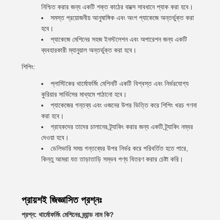
নিশ্চিত করার জন্য একটি শক্ত কাঠের বাক্সে সাবধানে প্যাক করা হবে।
সমস্ত প্রয়োজনীয় আনুষাঙ্গিক এবং অংশ প্যাকেজে অন্তর্ভুক্ত করা
হবে।
প্যাকেজে মেশিনের সহজ ইনস্টলেশন এবং অপারেশন জন্য একটি
ব্যবহারকারী ম্যানুয়াল অন্তর্ভুক্ত করা হবে।
শিপিং:
প্লাস্টিকের থার্মোফর্মিং মেশিনটি একটি বিশ্বস্ত এবং নির্ভরযোগ্য
কুরিয়ার সার্ভিসের মাধ্যমে পাঠানো হবে।
প্যাকেজের গন্তব্য এবং ওজনের উপর ভিত্তি করে শিপিং খরচ গণনা
করা হবে।
গ্রাহকদের তাদের চালানের ট্র্যাকিং করার জন্য একটি ট্র্যাকিং নম্বর
দেওয়া হবে।
ডেলিভারি সময় গন্তব্যের উপর নির্ভর করে পরিবর্তিত হতে পারে,
কিন্তু আমরা যত তাড়াতাড়ি সম্ভব পণ্য বিতরণ করার চেষ্টা করি।
প্রায়শই জিজ্ঞাসিত প্রশ্নঃ
প্রশ্ন: থার্মোফর্মিং মেশিনের ব্র্যান্ড নাম কি?