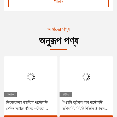
পাঠান
আমাদের পণ্য
অনুরূপ পণ্য
ভিডিও
ভিডিও
ডিগ্রেডেবল প্লাস্টিক থার্মোফর্মিং
পিএলসি কন্ট্রোল কাপ থার্মোফর্মিং
মেশিন সর্বোচ্চ গঠনের গভীরতা
মেশিন পিই পিইটি পিভিসি উপাদান
180mm
জন্য