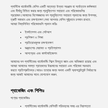
প্লাস্টিক থার্মোফর্মিং মেশিন একটি অত্যন্ত উন্নত সরঞ্জাম যা সর্বোত্তম কর্মক্ষমতা
এবং দীর্ঘায়ু নিশ্চিত করার জন্য প্রযুক্তিগত সহায়তা এবং পরিষেবাগুলির
প্রয়োজন।আমাদের বিশেষজ্ঞদের দল প্রযুক্তিগত সহায়তা প্রদানের জন্য উপলব্ধ,
ত্রুটি সমাধান এবং রক্ষণাবেক্ষণ সেবা আপনার মেশিন সুষ্ঠুভাবে চলমান রাখতে.
আমরা নিম্নলিখিত পরিষেবাগুলি প্রদান করিঃ
ইনস্টলেশন এবং সেটআপ
প্রশিক্ষণ ও শিক্ষা
প্রতিরোধমূলক রক্ষণাবেক্ষণ
যন্ত্রাংশের মেরামত ও প্রতিস্থাপন
আপগ্রেড এবং কাস্টমাইজেশন
আমাদের দল প্লাস্টিকের থার্মোফর্মিং শিল্পে বিস্তৃত জ্ঞান এবং অভিজ্ঞতা রয়েছে এবং
আমরা আমাদের সমস্ত গ্রাহকদের উচ্চমানের সহায়তা এবং পরিষেবা সরবরাহ
করতে প্রতিশ্রুতিবদ্ধ।আরও তথ্যের জন্য অথবা একটি অ্যাপয়েন্টমেন্ট নির্ধারণের
জন্য আজই আমাদের সাথে যোগাযোগ করুন.
প্যাকেজিং এবং শিপিংঃ
পণ্যের প্যাকেজিংঃ
প্লাস্টিকের থার্মোফর্মিং মেশিনটি পরিবহনের সময় এর নিরাপত্তা