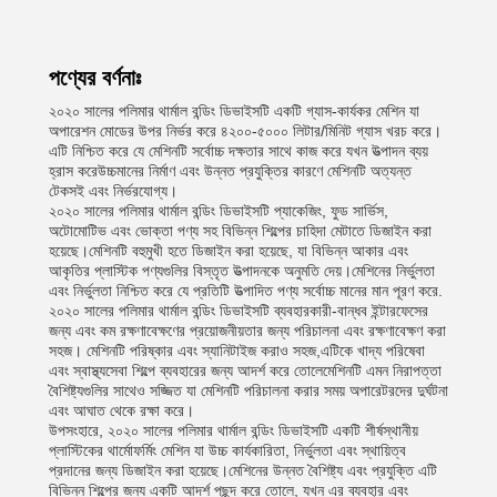
পণ্যের বর্ণনাঃ
২০২০ সালের পলিমার থার্মাল বন্ডিং ডিভাইসটি একটি গ্যাস-কার্যকর মেশিন যা
অপারেশন মোডের উপর নির্ভর করে ৪২০০-৫০০০ লিটার/মিনিট গ্যাস খরচ করে।
এটি নিশ্চিত করে যে মেশিনটি সর্বোচ্চ দক্ষতার সাথে কাজ করে যখন উত্পাদন ব্যয়
হ্রাস করেউচ্চমানের নির্মাণ এবং উন্নত প্রযুক্তির কারণে মেশিনটি অত্যন্ত
টেকসই এবং নির্ভরযোগ্য।
২০২০ সালের পলিমার থার্মাল বন্ডিং ডিভাইসটি প্যাকেজিং, ফুড সার্ভিস,
অটোমোটিভ এবং ভোক্তা পণ্য সহ বিভিন্ন শিল্পের চাহিদা মেটাতে ডিজাইন করা
হয়েছে।মেশিনটি বহুমুখী হতে ডিজাইন করা হয়েছে, যা বিভিন্ন আকার এবং
আকৃতির প্লাস্টিক পণ্যগুলির বিস্তৃত উত্পাদনকে অনুমতি দেয়।মেশিনের নির্ভুলতা
এবং নির্ভুলতা নিশ্চিত করে যে প্রতিটি উত্পাদিত পণ্য সর্বোচ্চ মানের মান পূরণ করে.
২০২০ সালের পলিমার থার্মাল বন্ডিং ডিভাইসটি ব্যবহারকারী-বান্ধব ইন্টারফেসের
জন্য এবং কম রক্ষণাবেক্ষণের প্রয়োজনীয়তার জন্য পরিচালনা এবং রক্ষণাবেক্ষণ করা
সহজ। মেশিনটি পরিষ্কার এবং স্যানিটাইজ করাও সহজ,এটিকে খাদ্য পরিষেবা
এবং স্বাস্থ্যসেবা শিল্পে ব্যবহারের জন্য আদর্শ করে তোলেমেশিনটি এমন নিরাপত্তা
বৈশিষ্ট্যগুলির সাথেও সজ্জিত যা মেশিনটি পরিচালনা করার সময় অপারেটরদের দুর্ঘটনা
এবং আঘাত থেকে রক্ষা করে।
উপসংহারে, ২০২০ সালের পলিমার থার্মাল বন্ডিং ডিভাইসটি একটি শীর্ষস্থানীয়
প্লাস্টিকের থার্মোফর্মিং মেশিন যা উচ্চ কার্যকারিতা, নির্ভুলতা এবং স্থায়িত্ব
প্রদানের জন্য ডিজাইন করা হয়েছে।মেশিনের উন্নত বৈশিষ্ট্য এবং প্রযুক্তি এটি
বিভিন্ন শিল্পের জন্য একটি আদর্শ পছন্দ করে তোলে, যখন এর ব্যবহার এবং