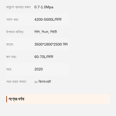
বায়ুচাপ ব্যবহার করুন:
0.7-1.0Mpa
গ্যাস খরচ:
4200-5000L/মিনিট
উপাদান মানিয়ে:
পিপি, পিএস, পিইটি
মাত্রা:
3500*1800*2500 মিমি
জল খরচ:
60-70L/মিনিট
বছর:
2020
গরম করার ক্ষমতা:
১১ কিলোওয়াট
পণ্যের বর্ণনা